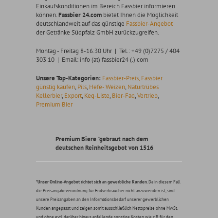
Einkaufskonditionen im Bereich Fassbier informieren
können.
Fassbier 24.com
bietet Ihnen die Möglichkeit
deutschlandweit auf das günstige
Fassbier-Angebot
der Getränke Südpfalz GmbH zurückzugreifen.
Montag - Freitag 8-16:30 Uhr | Tel.: +49 (0)7275 / 404
303 10 | Email: info (at) fassbier24 (.) com
Unsere Top-Kategorien:
Fassbier-Preis,
Fassbier
günstig kaufen
,
Pils
,
Hefe- Weizen
,
Naturtrübes
Kellerbier
,
Export
,
Keg-Liste
,
Bier-Faq
,
Vertrieb
,
Premium Bier
Premium Biere "gebraut nach dem
deutschen Reinheitsgebot von 1516
*Unser Online-Angebot richtet sich an gewerbliche Kunden
. Da in diesem Fall
die Preisangabeverordnung für Endverbraucher nicht anzuwenden ist, sind
unsere Preisangaben an den Informationsbedarf unserer gewerblichen
Kunden angepasst und zeigen somit ausschließlich Nettopreise ohne MwSt.
und ohne evtl. darüber hinaus anfallende sonstige Kosten wie z.B. für den