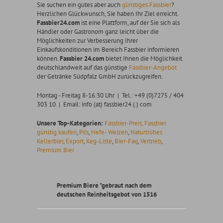
Sie suchen ein gutes aber auch
günstiges Fassbier
?
Herzlichen Glückwunsch, Sie haben Ihr Ziel erreicht.
Fassbier24.com
ist eine Plattform, auf der Sie sich als
Händler oder Gastronom ganz leicht über die
Möglichkeiten zur Verbesserung Ihrer
Einkaufskonditionen im Bereich Fassbier informieren
können.
Fassbier 24.com
bietet Ihnen die Möglichkeit
deutschlandweit auf das günstige
Fassbier-Angebot
der Getränke Südpfalz GmbH zurückzugreifen.
Montag - Freitag 8-16:30 Uhr | Tel.: +49 (0)7275 / 404
303 10 | Email: info (at) fassbier24 (.) com
Unsere Top-Kategorien:
Fassbier-Preis,
Fassbier
günstig kaufen
,
Pils
,
Hefe- Weizen
,
Naturtrübes
Kellerbier
,
Export
,
Keg-Liste
,
Bier-Faq
,
Vertrieb
,
Premium Bier
Premium Biere "gebraut nach dem
deutschen Reinheitsgebot von 1516